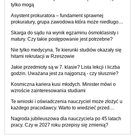
ponad 1 tys. zł
tylko mogą
Asystent prokuratora – fundament sprawnej
prokuratury, grupa zawodowa która może niedługo
się znacznie zmniejszyć
Skarga do sądu na wynik egzaminu ósmoklasisty i
matury. Czy takie postępowanie jest potrzebne?
Nie tylko medycyna. Te kierunki studiów okazały się
hitami rekrutacji w Rzeszowie
Jakie przedmioty są w 7. klasie? Lista lekcji i liczba
godzin. Uważana jest za najgorszą - czy słusznie?
Kosmiczna kariera kusi młodych. Minister mówi o
wzroście zainteresowania studiami
Te wnioski i oświadczenia nauczyciel może złożyć u
każdego pracodawcy. Warto to wiedzieć przed
rozpoczęciem roku szkolnego 2026/2027
Nagroda jubileuszowa dla nauczyciela po 45 latach
pracy. Czy w 2027 roku przepisy się zmienią?