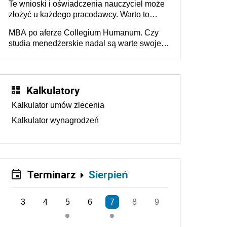
Te wnioski i oświadczenia nauczyciel może
złożyć u każdego pracodawcy. Warto to
wiedzieć przed rozpoczęciem roku
MBA po aferze Collegium Humanum. Czy
szkolnego 2026/2027
studia menedżerskie nadal są warte swojej
ceny? [Gość INFOR.PL]
Kalkulatory
Kalkulator umów zlecenia
Kalkulator wynagrodzeń
Terminarz
Sierpień
3
4
5
6
7
8
9