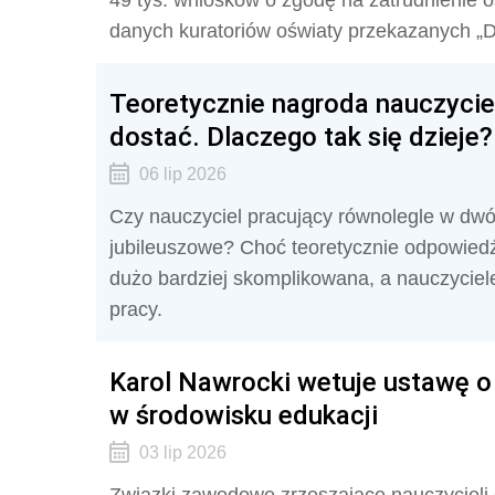
49 tys. wniosków o zgodę na zatrudnienie 
danych kuratoriów oświaty przekazanych „D
Teoretycznie nagroda nauczyciel
dostać. Dlaczego tak się dzieje?
06 lip 2026
Czy nauczyciel pracujący równolegle w dw
jubileuszowe? Choć teoretycznie odpowiedź n
dużo bardziej skomplikowana, a nauczyciel
pracy.
Karol Nawrocki wetuje ustawę o
w środowisku edukacji
03 lip 2026