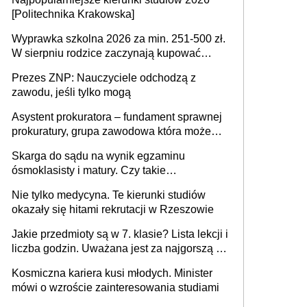
[Politechnika Krakowska]
Wyprawka szkolna 2026 za min. 251-500 zł.
W sierpniu rodzice zaczynają kupować
wyprawki szkolne. Przy trójce dzieci to
Prezes ZNP: Nauczyciele odchodzą z
wydatek sięgający ponad 1 tys. zł
zawodu, jeśli tylko mogą
Asystent prokuratora – fundament sprawnej
prokuratury, grupa zawodowa która może
niedługo się znacznie zmniejszyć
Skarga do sądu na wynik egzaminu
ósmoklasisty i matury. Czy takie
postępowanie jest potrzebne?
Nie tylko medycyna. Te kierunki studiów
okazały się hitami rekrutacji w Rzeszowie
Jakie przedmioty są w 7. klasie? Lista lekcji i
liczba godzin. Uważana jest za najgorszą -
czy słusznie?
Kosmiczna kariera kusi młodych. Minister
mówi o wzroście zainteresowania studiami