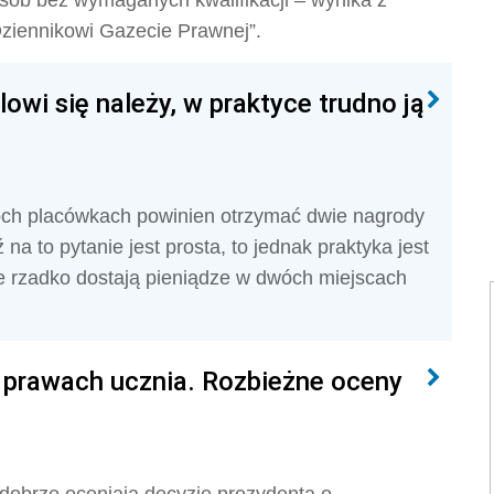
osób bez wymaganych kwalifikacji – wynika z
ziennikowi Gazecie Prawnej”.
owi się należy, w praktyce trudno ją
óch placówkach powinien otrzymać dwie nagrody
a to pytanie jest prosta, to jednak praktyka jest
e rzadko dostają pieniądze w dwóch miejscach
 prawach ucznia. Rozbieżne oceny