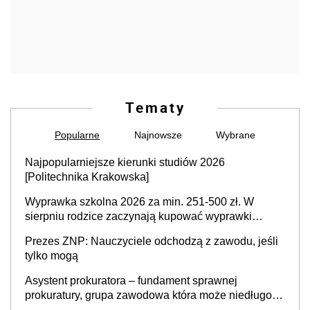
Tematy
Popularne
Najnowsze
Wybrane
Najpopularniejsze kierunki studiów 2026
[Politechnika Krakowska]
Wyprawka szkolna 2026 za min. 251-500 zł. W
sierpniu rodzice zaczynają kupować wyprawki
szkolne. Przy trójce dzieci to wydatek sięgający
Prezes ZNP: Nauczyciele odchodzą z zawodu, jeśli
ponad 1 tys. zł
tylko mogą
Asystent prokuratora – fundament sprawnej
prokuratury, grupa zawodowa która może niedługo
się znacznie zmniejszyć