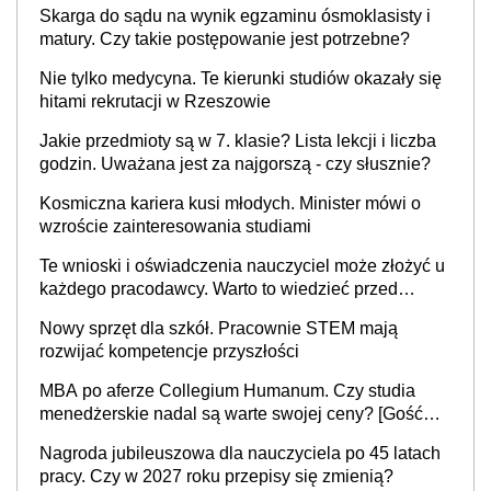
Skarga do sądu na wynik egzaminu ósmoklasisty i
matury. Czy takie postępowanie jest potrzebne?
Nie tylko medycyna. Te kierunki studiów okazały się
hitami rekrutacji w Rzeszowie
Jakie przedmioty są w 7. klasie? Lista lekcji i liczba
godzin. Uważana jest za najgorszą - czy słusznie?
Kosmiczna kariera kusi młodych. Minister mówi o
wzroście zainteresowania studiami
Te wnioski i oświadczenia nauczyciel może złożyć u
każdego pracodawcy. Warto to wiedzieć przed
rozpoczęciem roku szkolnego 2026/2027
Nowy sprzęt dla szkół. Pracownie STEM mają
rozwijać kompetencje przyszłości
MBA po aferze Collegium Humanum. Czy studia
menedżerskie nadal są warte swojej ceny? [Gość
INFOR.PL]
Nagroda jubileuszowa dla nauczyciela po 45 latach
pracy. Czy w 2027 roku przepisy się zmienią?