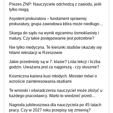
szkolne. Przy trójce dzieci to wydatek sięgający
Prezes ZNP: Nauczyciele odchodzą z zawodu, jeśli
ponad 1 tys. zł
tylko mogą
Asystent prokuratora – fundament sprawnej
prokuratury, grupa zawodowa która może niedługo
się znacznie zmniejszyć
Skarga do sądu na wynik egzaminu ósmoklasisty i
matury. Czy takie postępowanie jest potrzebne?
Nie tylko medycyna. Te kierunki studiów okazały się
hitami rekrutacji w Rzeszowie
Jakie przedmioty są w 7. klasie? Lista lekcji i liczba
godzin. Uważana jest za najgorszą - czy słusznie?
Kosmiczna kariera kusi młodych. Minister mówi o
wzroście zainteresowania studiami
Te wnioski i oświadczenia nauczyciel może złożyć u
każdego pracodawcy. Warto to wiedzieć przed
rozpoczęciem roku szkolnego 2026/2027
Nagroda jubileuszowa dla nauczyciela po 45 latach
pracy. Czy w 2027 roku przepisy się zmienią?