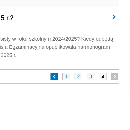
5 r.?
sisty w roku szkolnym 2024/2025? Kiedy odbędą
misja Egzaminacyjna opublikowała harmonogram
2025 r.
4
1
2
3