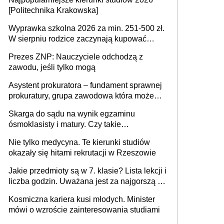
[Politechnika Krakowska]
Wyprawka szkolna 2026 za min. 251-500 zł.
W sierpniu rodzice zaczynają kupować
wyprawki szkolne. Przy trójce dzieci to
Prezes ZNP: Nauczyciele odchodzą z
wydatek sięgający ponad 1 tys. zł
zawodu, jeśli tylko mogą
Asystent prokuratora – fundament sprawnej
prokuratury, grupa zawodowa która może
niedługo się znacznie zmniejszyć
Skarga do sądu na wynik egzaminu
ósmoklasisty i matury. Czy takie
postępowanie jest potrzebne?
Nie tylko medycyna. Te kierunki studiów
okazały się hitami rekrutacji w Rzeszowie
Jakie przedmioty są w 7. klasie? Lista lekcji i
liczba godzin. Uważana jest za najgorszą -
czy słusznie?
Kosmiczna kariera kusi młodych. Minister
mówi o wzroście zainteresowania studiami