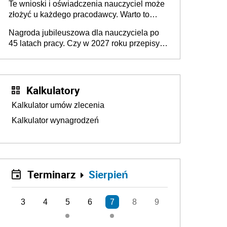
Te wnioski i oświadczenia nauczyciel może
złożyć u każdego pracodawcy. Warto to
wiedzieć przed rozpoczęciem roku
Nagroda jubileuszowa dla nauczyciela po
szkolnego 2026/2027
45 latach pracy. Czy w 2027 roku przepisy
się zmienią?
Kalkulatory
Kalkulator umów zlecenia
Kalkulator wynagrodzeń
Terminarz
Sierpień
3
4
5
6
7
8
9