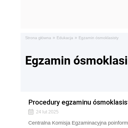
»
»
Strona główna
Edukacja
Egzamin ósmoklasisty
Egzamin ósmoklasi
Procedury egzaminu ósmoklasis
24 lut 2025
Centralna Komisja Egzaminacyjna poinformo