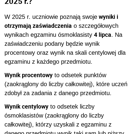
2025 r.?
wyniki i
W 2025 r. uczniowie poznają swoje
otrzymają zaświadczenia
o szczegółowych
4 lipca
‎wynikach egzaminu ósmoklasisty
. Na
zaświadczeniu podany będzie wynik
procentowy oraz wynik na skali ‎centylowej dla
egzaminu z każdego przedmiotu.
Wynik procentowy
to odsetek punktów
(zaokrąglony do liczby całkowitej), które uczeń
‎zdobył za zadania z danego przedmiotu.
Wynik centylowy
to odsetek liczby
ósmoklasistów (zaokrąglony do liczby
całkowitej), którzy ‎uzyskali z egzaminu z
danego przedmiotu wynik taki sam lub niższy