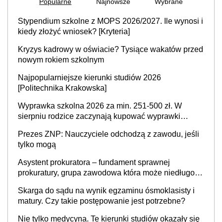
Popularne
Najnowsze
Wybrane
Stypendium szkolne z MOPS 2026/2027. Ile wynosi i
kiedy złożyć wniosek? [Kryteria]
Kryzys kadrowy w oświacie? Tysiące wakatów przed
nowym rokiem szkolnym
Najpopularniejsze kierunki studiów 2026
[Politechnika Krakowska]
Wyprawka szkolna 2026 za min. 251-500 zł. W
sierpniu rodzice zaczynają kupować wyprawki
szkolne. Przy trójce dzieci to wydatek sięgający
Prezes ZNP: Nauczyciele odchodzą z zawodu, jeśli
ponad 1 tys. zł
tylko mogą
Asystent prokuratora – fundament sprawnej
prokuratury, grupa zawodowa która może niedługo
się znacznie zmniejszyć
Skarga do sądu na wynik egzaminu ósmoklasisty i
matury. Czy takie postępowanie jest potrzebne?
Nie tylko medycyna. Te kierunki studiów okazały się