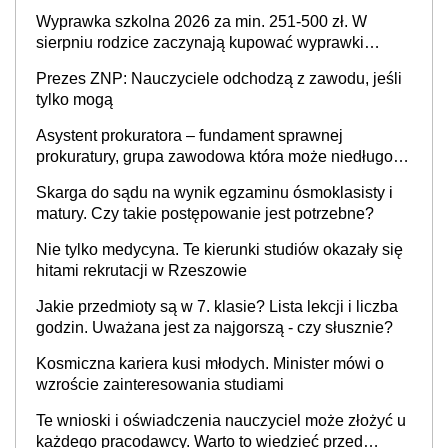
Wyprawka szkolna 2026 za min. 251-500 zł. W
sierpniu rodzice zaczynają kupować wyprawki
szkolne. Przy trójce dzieci to wydatek sięgający
Prezes ZNP: Nauczyciele odchodzą z zawodu, jeśli
ponad 1 tys. zł
tylko mogą
Asystent prokuratora – fundament sprawnej
prokuratury, grupa zawodowa która może niedługo
się znacznie zmniejszyć
Skarga do sądu na wynik egzaminu ósmoklasisty i
matury. Czy takie postępowanie jest potrzebne?
Nie tylko medycyna. Te kierunki studiów okazały się
hitami rekrutacji w Rzeszowie
Jakie przedmioty są w 7. klasie? Lista lekcji i liczba
godzin. Uważana jest za najgorszą - czy słusznie?
Kosmiczna kariera kusi młodych. Minister mówi o
wzroście zainteresowania studiami
Te wnioski i oświadczenia nauczyciel może złożyć u
każdego pracodawcy. Warto to wiedzieć przed