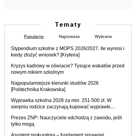
Tematy
Popularne
Najnowsze
Wybrane
Stypendium szkolne z MOPS 2026/2027. Ile wynosi i
kiedy złożyć wniosek? [Kryteria]
Kryzys kadrowy w oświacie? Tysiące wakatów przed
nowym rokiem szkolnym
Najpopularniejsze kierunki studiów 2026
[Politechnika Krakowska]
Wyprawka szkolna 2026 za min. 251-500 zł. W
sierpniu rodzice zaczynają kupować wyprawki
szkolne. Przy trójce dzieci to wydatek sięgający
Prezes ZNP: Nauczyciele odchodzą z zawodu, jeśli
ponad 1 tys. zł
tylko mogą
Asystent prokuratora – fundament sprawnej