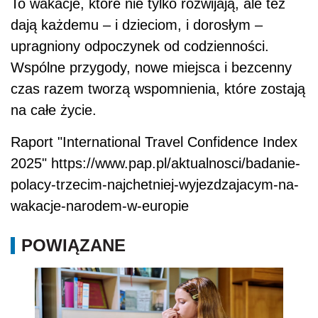
To wakacje, które nie tylko rozwijają, ale też
dają każdemu – i dzieciom, i dorosłym –
upragniony odpoczynek od codzienności.
Wspólne przygody, nowe miejsca i bezcenny
czas razem tworzą wspomnienia, które zostają
na całe życie.
Raport "International Travel Confidence Index
2025" https://www.pap.pl/aktualnosci/badanie-
polacy-trzecim-najchetniej-wyjezdzajacym-na-
wakacje-narodem-w-europie
POWIĄZANE