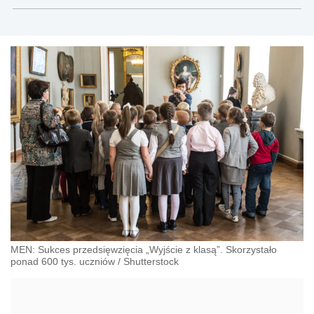
MEN: Sukces przedsięwzięcia „Wyjście z klasą”. Skorzystało
ponad 600 tys. uczniów
/
Shutterstock