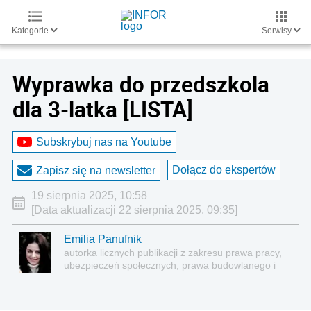
Kategorie
Serwisy
Wyprawka do przedszkola
dla 3-latka [LISTA]
Subskrybuj nas na Youtube
Dołącz do ekspertów
Zapisz się na newsletter
19 sierpnia 2025, 10:58
[Data aktualizacji 22 sierpnia 2025, 09:35]
Emilia Panufnik
autorka licznych publikacji z zakresu prawa pracy,
ubezpieczeń społecznych, prawa budowlanego i
nieruchomości