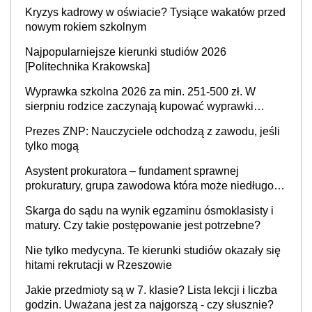
Kryzys kadrowy w oświacie? Tysiące wakatów przed
nowym rokiem szkolnym
Najpopularniejsze kierunki studiów 2026
[Politechnika Krakowska]
Wyprawka szkolna 2026 za min. 251-500 zł. W
sierpniu rodzice zaczynają kupować wyprawki
szkolne. Przy trójce dzieci to wydatek sięgający
Prezes ZNP: Nauczyciele odchodzą z zawodu, jeśli
ponad 1 tys. zł
tylko mogą
Asystent prokuratora – fundament sprawnej
prokuratury, grupa zawodowa która może niedługo
się znacznie zmniejszyć
Skarga do sądu na wynik egzaminu ósmoklasisty i
matury. Czy takie postępowanie jest potrzebne?
Nie tylko medycyna. Te kierunki studiów okazały się
hitami rekrutacji w Rzeszowie
Jakie przedmioty są w 7. klasie? Lista lekcji i liczba
godzin. Uważana jest za najgorszą - czy słusznie?