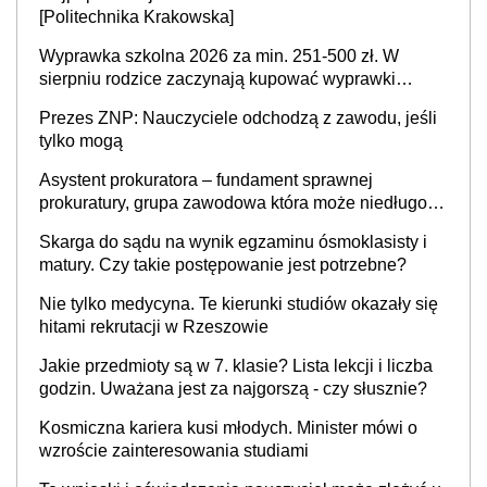
[Politechnika Krakowska]
Wyprawka szkolna 2026 za min. 251-500 zł. W
sierpniu rodzice zaczynają kupować wyprawki
szkolne. Przy trójce dzieci to wydatek sięgający
Prezes ZNP: Nauczyciele odchodzą z zawodu, jeśli
ponad 1 tys. zł
tylko mogą
Asystent prokuratora – fundament sprawnej
prokuratury, grupa zawodowa która może niedługo
się znacznie zmniejszyć
Skarga do sądu na wynik egzaminu ósmoklasisty i
matury. Czy takie postępowanie jest potrzebne?
Nie tylko medycyna. Te kierunki studiów okazały się
hitami rekrutacji w Rzeszowie
Jakie przedmioty są w 7. klasie? Lista lekcji i liczba
godzin. Uważana jest za najgorszą - czy słusznie?
Kosmiczna kariera kusi młodych. Minister mówi o
wzroście zainteresowania studiami