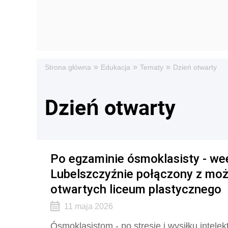
»
»
»
Strona główna
Edukacja
Tematy
Dzień otwarty
Dzień otwarty
Po egzaminie ósmoklasisty - w
Lubelszczyźnie połączony z moż
otwartych liceum plastycznego
11 maja 2026
Ósmoklasistom - po stresie i wysiłku inte