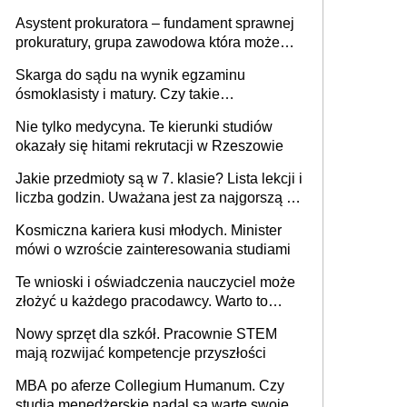
Asystent prokuratora – fundament sprawnej
prokuratury, grupa zawodowa która może
niedługo się znacznie zmniejszyć
Skarga do sądu na wynik egzaminu
ósmoklasisty i matury. Czy takie
postępowanie jest potrzebne?
Nie tylko medycyna. Te kierunki studiów
okazały się hitami rekrutacji w Rzeszowie
Jakie przedmioty są w 7. klasie? Lista lekcji i
liczba godzin. Uważana jest za najgorszą -
czy słusznie?
Kosmiczna kariera kusi młodych. Minister
mówi o wzroście zainteresowania studiami
Te wnioski i oświadczenia nauczyciel może
złożyć u każdego pracodawcy. Warto to
wiedzieć przed rozpoczęciem roku
Nowy sprzęt dla szkół. Pracownie STEM
szkolnego 2026/2027
mają rozwijać kompetencje przyszłości
MBA po aferze Collegium Humanum. Czy
studia menedżerskie nadal są warte swojej