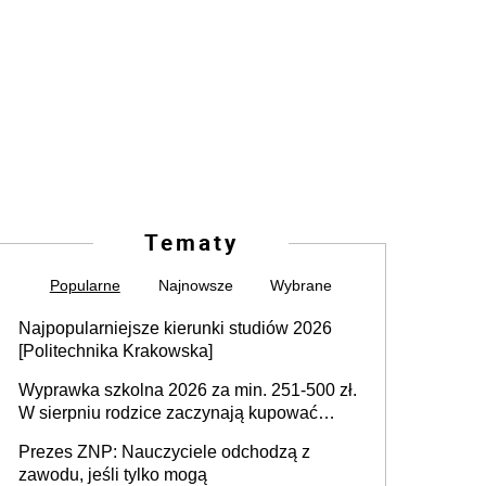
Tematy
Popularne
Najnowsze
Wybrane
Najpopularniejsze kierunki studiów 2026
[Politechnika Krakowska]
Wyprawka szkolna 2026 za min. 251-500 zł.
W sierpniu rodzice zaczynają kupować
wyprawki szkolne. Przy trójce dzieci to
Prezes ZNP: Nauczyciele odchodzą z
wydatek sięgający ponad 1 tys. zł
zawodu, jeśli tylko mogą