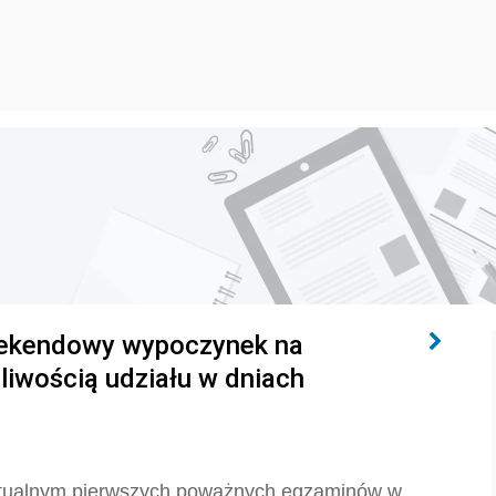
eekendowy wypoczynek na
liwością udziału w dniach
lektualnym pierwszych poważnych egzaminów w