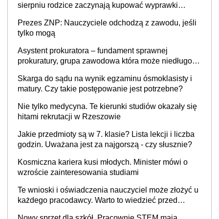
sierpniu rodzice zaczynają kupować wyprawki
szkolne. Przy trójce dzieci to wydatek sięgający
Prezes ZNP: Nauczyciele odchodzą z zawodu, jeśli
ponad 1 tys. zł
tylko mogą
Asystent prokuratora – fundament sprawnej
prokuratury, grupa zawodowa która może niedługo
się znacznie zmniejszyć
Skarga do sądu na wynik egzaminu ósmoklasisty i
matury. Czy takie postępowanie jest potrzebne?
Nie tylko medycyna. Te kierunki studiów okazały się
hitami rekrutacji w Rzeszowie
Jakie przedmioty są w 7. klasie? Lista lekcji i liczba
godzin. Uważana jest za najgorszą - czy słusznie?
Kosmiczna kariera kusi młodych. Minister mówi o
wzroście zainteresowania studiami
Te wnioski i oświadczenia nauczyciel może złożyć u
każdego pracodawcy. Warto to wiedzieć przed
rozpoczęciem roku szkolnego 2026/2027
Nowy sprzęt dla szkół. Pracownie STEM mają