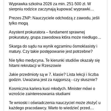
Wyprawka szkolna 2026 za min. 251-500 zł. W
sierpniu rodzice zaczynają kupować wyprawki
szkolne. Przy trójce dzieci to wydatek sięgający
Prezes ZNP: Nauczyciele odchodzą z zawodu, jeśli
ponad 1 tys. zł
tylko mogą
Asystent prokuratora – fundament sprawnej
prokuratury, grupa zawodowa która może niedługo
się znacznie zmniejszyć
Skarga do sądu na wynik egzaminu ósmoklasisty i
matury. Czy takie postępowanie jest potrzebne?
Nie tylko medycyna. Te kierunki studiów okazały się
hitami rekrutacji w Rzeszowie
Jakie przedmioty są w 7. klasie? Lista lekcji i liczba
godzin. Uważana jest za najgorszą - czy słusznie?
Kosmiczna kariera kusi młodych. Minister mówi o
wzroście zainteresowania studiami
Te wnioski i oświadczenia nauczyciel może złożyć u
każdego pracodawcy. Warto to wiedzieć przed