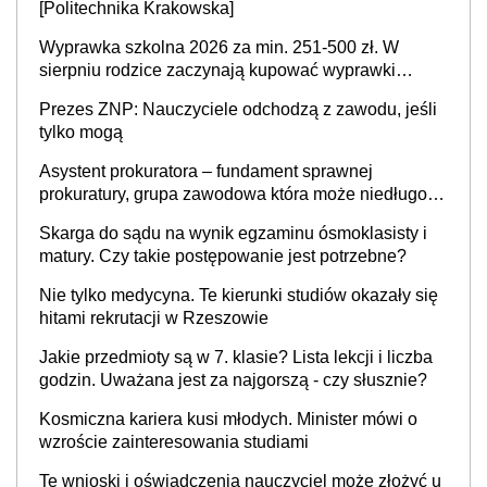
[Politechnika Krakowska]
Wyprawka szkolna 2026 za min. 251-500 zł. W
sierpniu rodzice zaczynają kupować wyprawki
szkolne. Przy trójce dzieci to wydatek sięgający
Prezes ZNP: Nauczyciele odchodzą z zawodu, jeśli
ponad 1 tys. zł
tylko mogą
Asystent prokuratora – fundament sprawnej
prokuratury, grupa zawodowa która może niedługo
się znacznie zmniejszyć
Skarga do sądu na wynik egzaminu ósmoklasisty i
matury. Czy takie postępowanie jest potrzebne?
Nie tylko medycyna. Te kierunki studiów okazały się
hitami rekrutacji w Rzeszowie
Jakie przedmioty są w 7. klasie? Lista lekcji i liczba
godzin. Uważana jest za najgorszą - czy słusznie?
Kosmiczna kariera kusi młodych. Minister mówi o
wzroście zainteresowania studiami
Te wnioski i oświadczenia nauczyciel może złożyć u