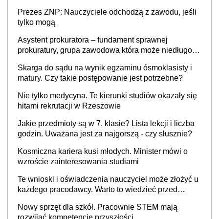
szkolne. Przy trójce dzieci to wydatek sięgający
Prezes ZNP: Nauczyciele odchodzą z zawodu, jeśli
ponad 1 tys. zł
tylko mogą
Asystent prokuratora – fundament sprawnej
prokuratury, grupa zawodowa która może niedługo
się znacznie zmniejszyć
Skarga do sądu na wynik egzaminu ósmoklasisty i
matury. Czy takie postępowanie jest potrzebne?
Nie tylko medycyna. Te kierunki studiów okazały się
hitami rekrutacji w Rzeszowie
Jakie przedmioty są w 7. klasie? Lista lekcji i liczba
godzin. Uważana jest za najgorszą - czy słusznie?
Kosmiczna kariera kusi młodych. Minister mówi o
wzroście zainteresowania studiami
Te wnioski i oświadczenia nauczyciel może złożyć u
każdego pracodawcy. Warto to wiedzieć przed
rozpoczęciem roku szkolnego 2026/2027
Nowy sprzęt dla szkół. Pracownie STEM mają
rozwijać kompetencje przyszłości