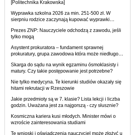
[Politechnika Krakowska]
Wyprawka szkolna 2026 za min. 251-500 zł. W
sierpniu rodzice zaczynają kupować wyprawki
szkolne. Przy trójce dzieci to wydatek sięgający
Prezes ZNP: Nauczyciele odchodzą z zawodu, jeśli
ponad 1 tys. zł
tylko mogą
Asystent prokuratora – fundament sprawnej
prokuratury, grupa zawodowa która może niedługo
się znacznie zmniejszyć
Skarga do sądu na wynik egzaminu ósmoklasisty i
matury. Czy takie postępowanie jest potrzebne?
Nie tylko medycyna. Te kierunki studiów okazały się
hitami rekrutacji w Rzeszowie
Jakie przedmioty są w 7. klasie? Lista lekcji i liczba
godzin. Uważana jest za najgorszą - czy słusznie?
Kosmiczna kariera kusi młodych. Minister mówi o
wzroście zainteresowania studiami
Te wnioski i oświadczenia nauczyciel może złożyć u