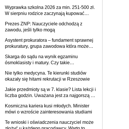
Wyprawka szkolna 2026 za min. 251-500 zł.
W sierpniu rodzice zaczynają kupować
wyprawki szkolne. Przy trójce dzieci to
Prezes ZNP: Nauczyciele odchodzą z
wydatek sięgający ponad 1 tys. zł
zawodu, jeśli tylko mogą
Asystent prokuratora – fundament sprawnej
prokuratury, grupa zawodowa która może
niedługo się znacznie zmniejszyć
Skarga do sądu na wynik egzaminu
ósmoklasisty i matury. Czy takie
postępowanie jest potrzebne?
Nie tylko medycyna. Te kierunki studiów
okazały się hitami rekrutacji w Rzeszowie
Jakie przedmioty są w 7. klasie? Lista lekcji i
liczba godzin. Uważana jest za najgorszą -
czy słusznie?
Kosmiczna kariera kusi młodych. Minister
mówi o wzroście zainteresowania studiami
Te wnioski i oświadczenia nauczyciel może
złożyć u każdego pracodawcy. Warto to