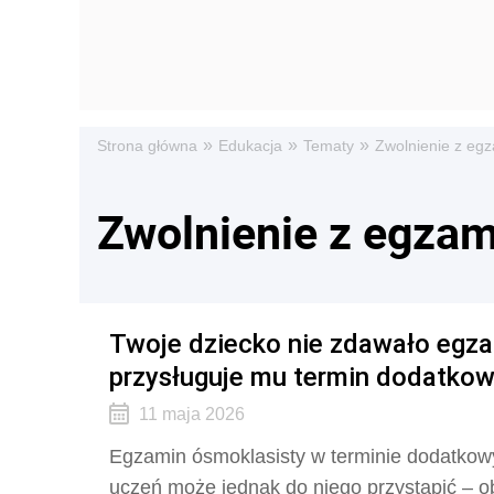
»
»
»
Strona główna
Edukacja
Tematy
Zwolnienie z eg
Zwolnienie z egzam
Twoje dziecko nie zdawało egz
przysługuje mu termin dodatko
11 maja 2026
Egzamin ósmoklasisty w terminie dodatkow
uczeń może jednak do niego przystąpić – ob