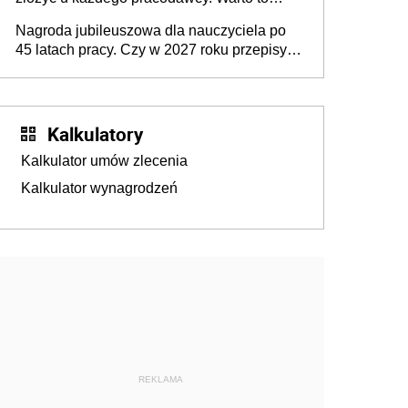
wiedzieć przed rozpoczęciem roku
Nagroda jubileuszowa dla nauczyciela po
szkolnego 2026/2027
45 latach pracy. Czy w 2027 roku przepisy
się zmienią?
Kalkulatory
Kalkulator umów zlecenia
Kalkulator wynagrodzeń
REKLAMA