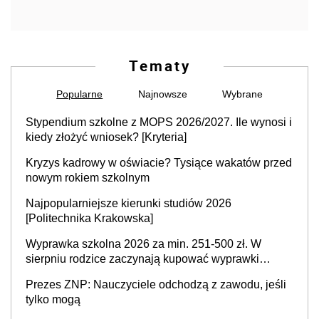
Tematy
Popularne
Najnowsze
Wybrane
Stypendium szkolne z MOPS 2026/2027. Ile wynosi i
kiedy złożyć wniosek? [Kryteria]
Kryzys kadrowy w oświacie? Tysiące wakatów przed
nowym rokiem szkolnym
Najpopularniejsze kierunki studiów 2026
[Politechnika Krakowska]
Wyprawka szkolna 2026 za min. 251-500 zł. W
sierpniu rodzice zaczynają kupować wyprawki
szkolne. Przy trójce dzieci to wydatek sięgający
Prezes ZNP: Nauczyciele odchodzą z zawodu, jeśli
ponad 1 tys. zł
tylko mogą