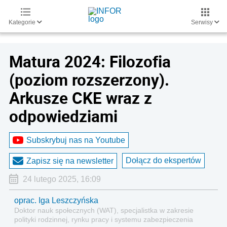
Kategorie
Serwisy
Matura 2024: Filozofia
(poziom rozszerzony).
Arkusze CKE wraz z
odpowiedziami
Subskrybuj nas na Youtube
Dołącz do ekspertów
Zapisz się na newsletter
24 lutego 2025, 16:09
oprac. Iga Leszczyńska
Doktor nauk społecznych (WAT), specjalistka w zakresie
polityki rodzinnej, rynku pracy i systemu zabezpieczenia