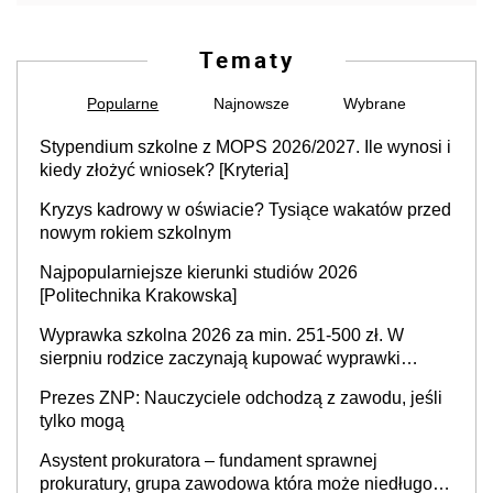
Tematy
Popularne
Najnowsze
Wybrane
Stypendium szkolne z MOPS 2026/2027. Ile wynosi i
kiedy złożyć wniosek? [Kryteria]
Kryzys kadrowy w oświacie? Tysiące wakatów przed
nowym rokiem szkolnym
Najpopularniejsze kierunki studiów 2026
[Politechnika Krakowska]
Wyprawka szkolna 2026 za min. 251-500 zł. W
sierpniu rodzice zaczynają kupować wyprawki
szkolne. Przy trójce dzieci to wydatek sięgający
Prezes ZNP: Nauczyciele odchodzą z zawodu, jeśli
ponad 1 tys. zł
tylko mogą
Asystent prokuratora – fundament sprawnej
prokuratury, grupa zawodowa która może niedługo