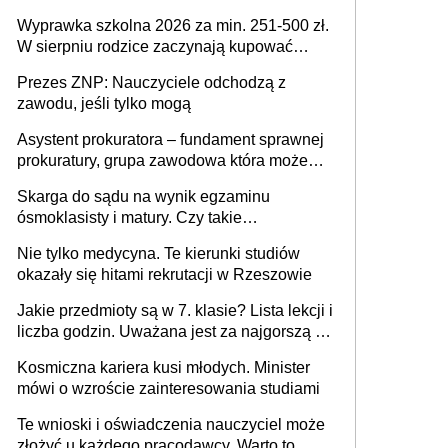
Wyprawka szkolna 2026 za min. 251-500 zł.
W sierpniu rodzice zaczynają kupować
wyprawki szkolne. Przy trójce dzieci to
Prezes ZNP: Nauczyciele odchodzą z
wydatek sięgający ponad 1 tys. zł
zawodu, jeśli tylko mogą
Asystent prokuratora – fundament sprawnej
prokuratury, grupa zawodowa która może
niedługo się znacznie zmniejszyć
Skarga do sądu na wynik egzaminu
ósmoklasisty i matury. Czy takie
postępowanie jest potrzebne?
Nie tylko medycyna. Te kierunki studiów
okazały się hitami rekrutacji w Rzeszowie
Jakie przedmioty są w 7. klasie? Lista lekcji i
liczba godzin. Uważana jest za najgorszą -
czy słusznie?
Kosmiczna kariera kusi młodych. Minister
mówi o wzroście zainteresowania studiami
Te wnioski i oświadczenia nauczyciel może
złożyć u każdego pracodawcy. Warto to