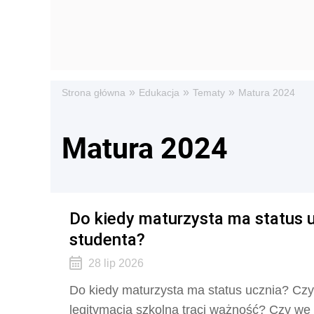
»
»
»
Strona główna
Edukacja
Tematy
Matura 2024
Matura 2024
Do kiedy maturzysta ma status u
studenta?
28 lip 2026
Do kiedy maturzysta ma status ucznia? Czy
legitymacja szkolna traci ważność? Czy we 