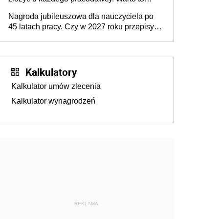
wiedzieć przed rozpoczęciem roku
Nagroda jubileuszowa dla nauczyciela po
szkolnego 2026/2027
45 latach pracy. Czy w 2027 roku przepisy
się zmienią?
Kalkulatory
Kalkulator umów zlecenia
Kalkulator wynagrodzeń
REKLAMA