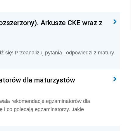
rozszerzony). Arkusze CKE wraz z
ź się! Przeanalizuj pytania i odpowiedzi z matury
atorów dla maturzystów
owała rekomendacje egzaminatorów dla
i co polecają egzaminatorzy. Jakie