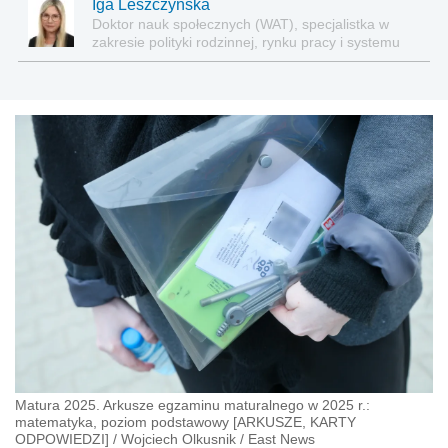
Iga Leszczyńska
Doktor nauk społecznych (WAT), specjalistka w
zakresie polityki rodzinnej, rynku pracy i systemu
zabezpieczenia społecznego.
Matura 2025. Arkusze egzaminu maturalnego w 2025 r.:
matematyka, poziom podstawowy [ARKUSZE, KARTY
ODPOWIEDZI]
/
Wojciech Olkusnik
/
East News