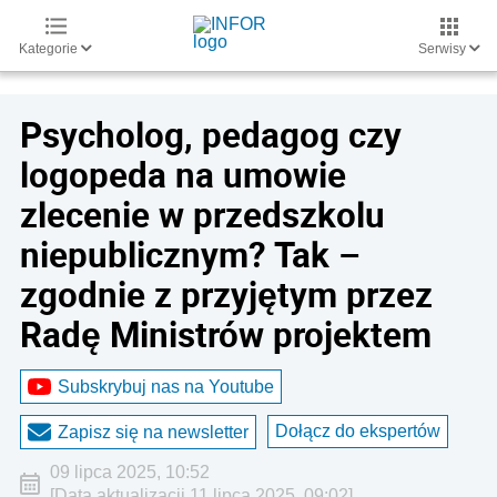
Kategorie
Serwisy
Psycholog, pedagog czy
logopeda na umowie
zlecenie w przedszkolu
niepublicznym? Tak –
zgodnie z przyjętym przez
Radę Ministrów projektem
Subskrybuj nas na Youtube
Dołącz do ekspertów
Zapisz się na newsletter
09 lipca 2025, 10:52
[Data aktualizacji 11 lipca 2025, 09:02]