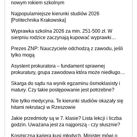
nowym rokiem szkolnym
Najpopularniejsze kierunki studiów 2026
[Politechnika Krakowska]
Wyprawka szkolna 2026 za min. 251-500 zł. W
sierpniu rodzice zaczynają kupować wyprawki
szkolne. Przy trójce dzieci to wydatek sięgający
Prezes ZNP: Nauczyciele odchodzą z zawodu, jeśli
ponad 1 tys. zł
tylko mogą
Asystent prokuratora – fundament sprawnej
prokuratury, grupa zawodowa która może niedługo
się znacznie zmniejszyć
Skarga do sądu na wynik egzaminu ósmoklasisty i
matury. Czy takie postępowanie jest potrzebne?
Nie tylko medycyna. Te kierunki studiów okazały się
hitami rekrutacji w Rzeszowie
Jakie przedmioty są w 7. klasie? Lista lekcji i liczba
godzin. Uważana jest za najgorszą - czy słusznie?
Kosmiczna kariera kusi młodych. Minister mówi o