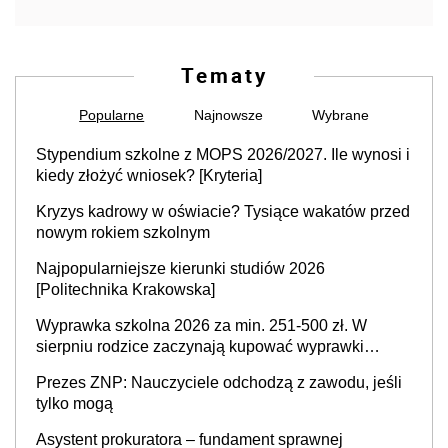
Tematy
Popularne
Najnowsze
Wybrane
Stypendium szkolne z MOPS 2026/2027. Ile wynosi i
kiedy złożyć wniosek? [Kryteria]
Kryzys kadrowy w oświacie? Tysiące wakatów przed
nowym rokiem szkolnym
Najpopularniejsze kierunki studiów 2026
[Politechnika Krakowska]
Wyprawka szkolna 2026 za min. 251-500 zł. W
sierpniu rodzice zaczynają kupować wyprawki
szkolne. Przy trójce dzieci to wydatek sięgający
Prezes ZNP: Nauczyciele odchodzą z zawodu, jeśli
ponad 1 tys. zł
tylko mogą
Asystent prokuratora – fundament sprawnej