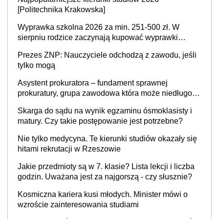
[Politechnika Krakowska]
Wyprawka szkolna 2026 za min. 251-500 zł. W
sierpniu rodzice zaczynają kupować wyprawki
szkolne. Przy trójce dzieci to wydatek sięgający
Prezes ZNP: Nauczyciele odchodzą z zawodu, jeśli
ponad 1 tys. zł
tylko mogą
Asystent prokuratora – fundament sprawnej
prokuratury, grupa zawodowa która może niedługo
się znacznie zmniejszyć
Skarga do sądu na wynik egzaminu ósmoklasisty i
matury. Czy takie postępowanie jest potrzebne?
Nie tylko medycyna. Te kierunki studiów okazały się
hitami rekrutacji w Rzeszowie
Jakie przedmioty są w 7. klasie? Lista lekcji i liczba
godzin. Uważana jest za najgorszą - czy słusznie?
Kosmiczna kariera kusi młodych. Minister mówi o
wzroście zainteresowania studiami