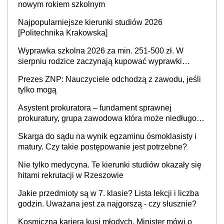
nowym rokiem szkolnym
Najpopularniejsze kierunki studiów 2026
[Politechnika Krakowska]
Wyprawka szkolna 2026 za min. 251-500 zł. W
sierpniu rodzice zaczynają kupować wyprawki
szkolne. Przy trójce dzieci to wydatek sięgający
Prezes ZNP: Nauczyciele odchodzą z zawodu, jeśli
ponad 1 tys. zł
tylko mogą
Asystent prokuratora – fundament sprawnej
prokuratury, grupa zawodowa która może niedługo
się znacznie zmniejszyć
Skarga do sądu na wynik egzaminu ósmoklasisty i
matury. Czy takie postępowanie jest potrzebne?
Nie tylko medycyna. Te kierunki studiów okazały się
hitami rekrutacji w Rzeszowie
Jakie przedmioty są w 7. klasie? Lista lekcji i liczba
godzin. Uważana jest za najgorszą - czy słusznie?
Kosmiczna kariera kusi młodych. Minister mówi o