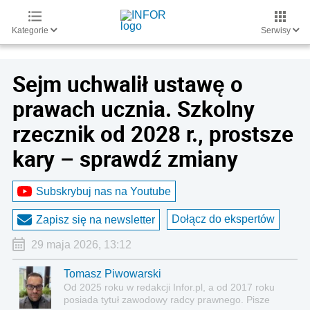
Kategorie
Serwisy
Sejm uchwalił ustawę o
prawach ucznia. Szkolny
rzecznik od 2028 r., prostsze
kary – sprawdź zmiany
Subskrybuj nas na Youtube
Dołącz do ekspertów
Zapisz się na newsletter
29 maja 2026, 13:12
Tomasz Piwowarski
Od 2025 roku w redakcji Infor.pl, a od 2017 roku
posiada tytuł zawodowy radcy prawnego. Pisze