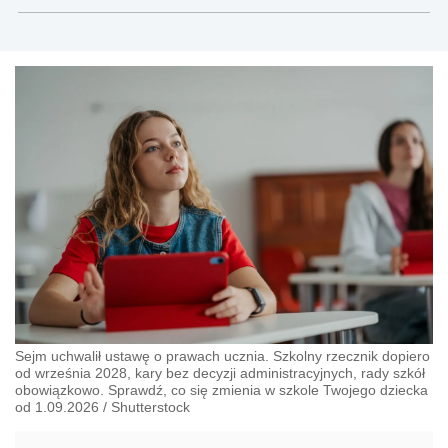
teksty związane głównie z nowościami prawnymi, a
także z obszaru prawa cywilnego, gospodarczego,
nowych technologii, pracy, ubezpieczeń
społecznych, nieruchomości.
Sejm uchwalił ustawę o prawach ucznia. Szkolny rzecznik dopiero
od września 2028, kary bez decyzji administracyjnych, rady szkół
obowiązkowo. Sprawdź, co się zmienia w szkole Twojego dziecka
od 1.09.2026
/
Shutterstock