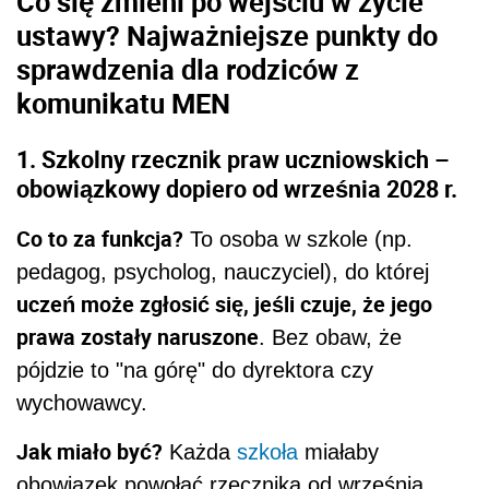
Co się zmieni po wejściu w życie
ustawy? Najważniejsze punkty do
sprawdzenia dla rodziców z
komunikatu MEN
1. Szkolny rzecznik praw uczniowskich –
obowiązkowy dopiero od września 2028 r.
Co to za funkcja?
To osoba w szkole (np.
pedagog, psycholog, nauczyciel), do której
uczeń może zgłosić się, jeśli czuje, że jego
prawa zostały naruszone
. Bez obaw, że
pójdzie to "na górę" do dyrektora czy
wychowawcy.
Jak miało być?
Każda
szkoła
miałaby
obowiązek powołać rzecznika od września