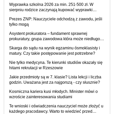
Wyprawka szkolna 2026 za min. 251-500 zł. W
sierpniu rodzice zaczynają kupować wyprawki
szkolne. Przy trójce dzieci to wydatek sięgający
Prezes ZNP: Nauczyciele odchodzą z zawodu, jeśli
ponad 1 tys. zł
tylko mogą
Asystent prokuratora – fundament sprawnej
prokuratury, grupa zawodowa która może niedługo
się znacznie zmniejszyć
Skarga do sądu na wynik egzaminu ósmoklasisty i
matury. Czy takie postępowanie jest potrzebne?
Nie tylko medycyna. Te kierunki studiów okazały się
hitami rekrutacji w Rzeszowie
Jakie przedmioty są w 7. klasie? Lista lekcji i liczba
godzin. Uważana jest za najgorszą - czy słusznie?
Kosmiczna kariera kusi młodych. Minister mówi o
wzroście zainteresowania studiami
Te wnioski i oświadczenia nauczyciel może złożyć u
każdego pracodawcy. Warto to wiedzieć przed