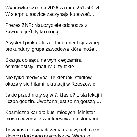
Wyprawka szkolna 2026 za min. 251-500 zł.
W sierpniu rodzice zaczynają kupować
wyprawki szkolne. Przy trójce dzieci to
Prezes ZNP: Nauczyciele odchodzą z
wydatek sięgający ponad 1 tys. zł
zawodu, jeśli tylko mogą
Asystent prokuratora – fundament sprawnej
prokuratury, grupa zawodowa która może
niedługo się znacznie zmniejszyć
Skarga do sądu na wynik egzaminu
ósmoklasisty i matury. Czy takie
postępowanie jest potrzebne?
Nie tylko medycyna. Te kierunki studiów
okazały się hitami rekrutacji w Rzeszowie
Jakie przedmioty są w 7. klasie? Lista lekcji i
liczba godzin. Uważana jest za najgorszą -
czy słusznie?
Kosmiczna kariera kusi młodych. Minister
mówi o wzroście zainteresowania studiami
Te wnioski i oświadczenia nauczyciel może
złożyć u każdego pracodawcy. Warto to