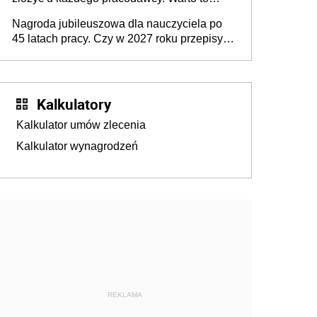
wiedzieć przed rozpoczęciem roku
Nagroda jubileuszowa dla nauczyciela po
szkolnego 2026/2027
45 latach pracy. Czy w 2027 roku przepisy
się zmienią?
Kalkulatory
Kalkulator umów zlecenia
Kalkulator wynagrodzeń
REKLAMA