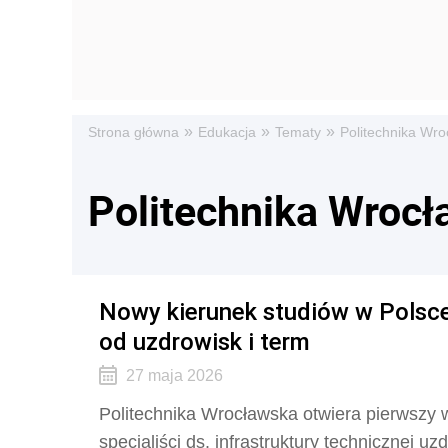
»
»
»
Strona główna
Edukacja
Tematy
Politechnika Wr
Politechnika Wroc
Nowy kierunek studiów w Polsce
od uzdrowisk i term
27 maja 2026
Politechnika Wrocławska otwiera pierwszy w
specjaliści ds. infrastruktury technicznej u