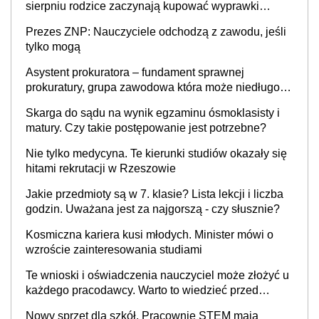
sierpniu rodzice zaczynają kupować wyprawki
szkolne. Przy trójce dzieci to wydatek sięgający
Prezes ZNP: Nauczyciele odchodzą z zawodu, jeśli
ponad 1 tys. zł
tylko mogą
Asystent prokuratora – fundament sprawnej
prokuratury, grupa zawodowa która może niedługo
się znacznie zmniejszyć
Skarga do sądu na wynik egzaminu ósmoklasisty i
matury. Czy takie postępowanie jest potrzebne?
Nie tylko medycyna. Te kierunki studiów okazały się
hitami rekrutacji w Rzeszowie
Jakie przedmioty są w 7. klasie? Lista lekcji i liczba
godzin. Uważana jest za najgorszą - czy słusznie?
Kosmiczna kariera kusi młodych. Minister mówi o
wzroście zainteresowania studiami
Te wnioski i oświadczenia nauczyciel może złożyć u
każdego pracodawcy. Warto to wiedzieć przed
rozpoczęciem roku szkolnego 2026/2027
Nowy sprzęt dla szkół. Pracownie STEM mają