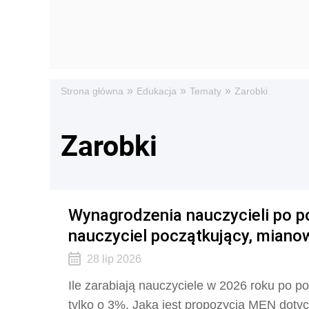
»
»
»
Strona główna
Edukacja
Tematy
Zarobki
Zarobki
Wynagrodzenia nauczycieli po po
nauczyciel początkujący, mian
28 lip 2026
Ile zarabiają nauczyciele w 2026 roku po
tylko o 3%. Jaka jest propozycja MEN dot