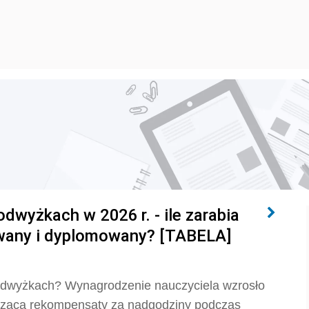
dwyżkach w 2026 r. - ile zarabia
owany i dyplomowany? [TABELA]
 podwyżkach? Wynagrodzenie nauczyciela wzrosło
ycząca rekompensaty za nadgodziny podczas