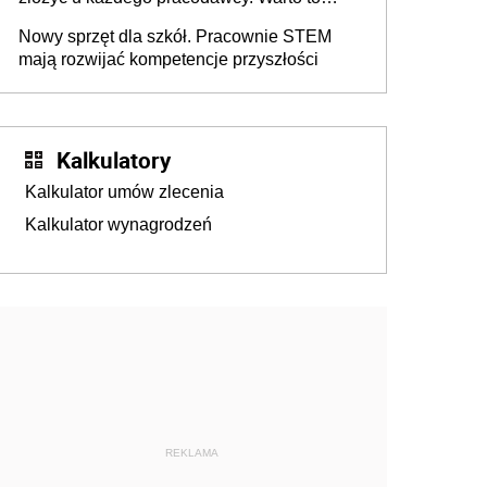
wiedzieć przed rozpoczęciem roku
Nowy sprzęt dla szkół. Pracownie STEM
szkolnego 2026/2027
mają rozwijać kompetencje przyszłości
Kalkulatory
Kalkulator umów zlecenia
Kalkulator wynagrodzeń
REKLAMA