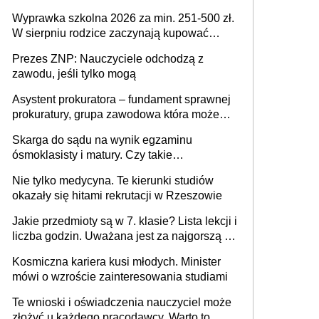
Wyprawka szkolna 2026 za min. 251-500 zł.
W sierpniu rodzice zaczynają kupować
wyprawki szkolne. Przy trójce dzieci to
Prezes ZNP: Nauczyciele odchodzą z
wydatek sięgający ponad 1 tys. zł
zawodu, jeśli tylko mogą
Asystent prokuratora – fundament sprawnej
prokuratury, grupa zawodowa która może
niedługo się znacznie zmniejszyć
Skarga do sądu na wynik egzaminu
ósmoklasisty i matury. Czy takie
postępowanie jest potrzebne?
Nie tylko medycyna. Te kierunki studiów
okazały się hitami rekrutacji w Rzeszowie
Jakie przedmioty są w 7. klasie? Lista lekcji i
liczba godzin. Uważana jest za najgorszą -
czy słusznie?
Kosmiczna kariera kusi młodych. Minister
mówi o wzroście zainteresowania studiami
Te wnioski i oświadczenia nauczyciel może
złożyć u każdego pracodawcy. Warto to