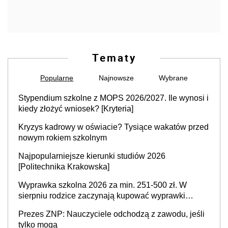
Tematy
Popularne
Najnowsze
Wybrane
Stypendium szkolne z MOPS 2026/2027. Ile wynosi i
kiedy złożyć wniosek? [Kryteria]
Kryzys kadrowy w oświacie? Tysiące wakatów przed
nowym rokiem szkolnym
Najpopularniejsze kierunki studiów 2026
[Politechnika Krakowska]
Wyprawka szkolna 2026 za min. 251-500 zł. W
sierpniu rodzice zaczynają kupować wyprawki
szkolne. Przy trójce dzieci to wydatek sięgający
Prezes ZNP: Nauczyciele odchodzą z zawodu, jeśli
ponad 1 tys. zł
tylko mogą