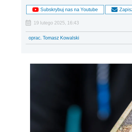
Subskrybuj nas na Youtube
Zapisz
19 lutego 2025, 16:43
oprac. Tomasz Kowalski