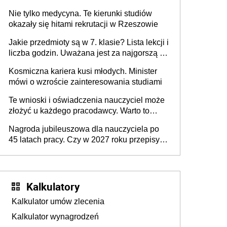
postępowanie jest potrzebne?
Nie tylko medycyna. Te kierunki studiów
okazały się hitami rekrutacji w Rzeszowie
Jakie przedmioty są w 7. klasie? Lista lekcji i
liczba godzin. Uważana jest za najgorszą -
czy słusznie?
Kosmiczna kariera kusi młodych. Minister
mówi o wzroście zainteresowania studiami
Te wnioski i oświadczenia nauczyciel może
złożyć u każdego pracodawcy. Warto to
wiedzieć przed rozpoczęciem roku
Nagroda jubileuszowa dla nauczyciela po
szkolnego 2026/2027
45 latach pracy. Czy w 2027 roku przepisy
się zmienią?
Kalkulatory
Kalkulator umów zlecenia
Kalkulator wynagrodzeń