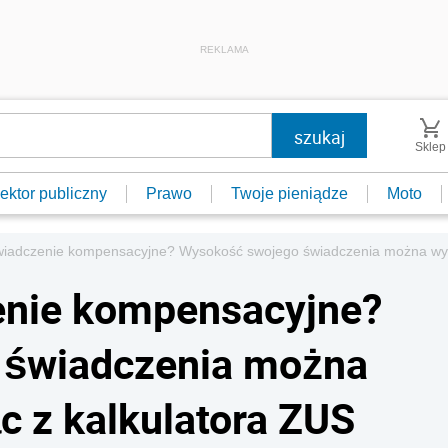
REKLAMA
Sklep
ektor publiczny
Prawo
Twoje pieniądze
Moto
świadczenie kompensacyjne? Wysokość swojego świadczenia można wyli
zenie kompensacyjne?
 świadczenia można
c z kalkulatora ZUS