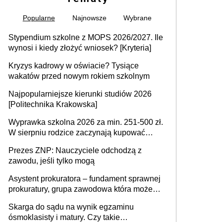
Popularne
Najnowsze
Wybrane
Stypendium szkolne z MOPS 2026/2027. Ile
wynosi i kiedy złożyć wniosek? [Kryteria]
Kryzys kadrowy w oświacie? Tysiące
wakatów przed nowym rokiem szkolnym
Najpopularniejsze kierunki studiów 2026
[Politechnika Krakowska]
Wyprawka szkolna 2026 za min. 251-500 zł.
W sierpniu rodzice zaczynają kupować
wyprawki szkolne. Przy trójce dzieci to
Prezes ZNP: Nauczyciele odchodzą z
wydatek sięgający ponad 1 tys. zł
zawodu, jeśli tylko mogą
Asystent prokuratora – fundament sprawnej
prokuratury, grupa zawodowa która może
niedługo się znacznie zmniejszyć
Skarga do sądu na wynik egzaminu
ósmoklasisty i matury. Czy takie