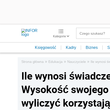
Kategorie
Księgowość
Kadry
Biznes
S
»
»
»
Strona główna
Edukacja
Nauczyciele
Ile wynosi 
Ile wynosi świadc
Wysokość swojego
wyliczyć korzystają