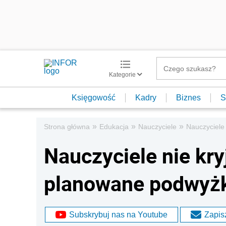
Kategorie
Księgowość
Kadry
Biznes
S
»
»
»
Strona główna
Edukacja
Nauczyciele
Nauczyciele
Nauczyciele nie kry
planowane podwyż
Subskrybuj nas na Youtube
Zapisz