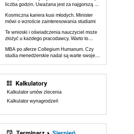
liczba godzin. Uważana jest za najgorszą -
czy słusznie?
Kosmiczna kariera kusi młodych. Minister
mówi o wzroście zainteresowania studiami
Te wnioski i oświadczenia nauczyciel może
złożyć u każdego pracodawcy. Warto to
wiedzieć przed rozpoczęciem roku
MBA po aferze Collegium Humanum. Czy
szkolnego 2026/2027
studia menedżerskie nadal są warte swojej
ceny? [Gość INFOR.PL]
Kalkulatory
Kalkulator umów zlecenia
Kalkulator wynagrodzeń
Terminarz
Sierpień