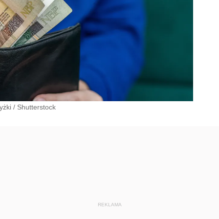
yżki
/
Shutterstock