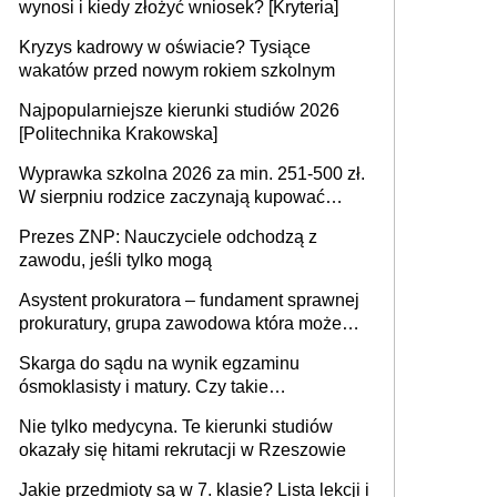
wynosi i kiedy złożyć wniosek? [Kryteria]
Kryzys kadrowy w oświacie? Tysiące
wakatów przed nowym rokiem szkolnym
Najpopularniejsze kierunki studiów 2026
[Politechnika Krakowska]
Wyprawka szkolna 2026 za min. 251-500 zł.
W sierpniu rodzice zaczynają kupować
wyprawki szkolne. Przy trójce dzieci to
Prezes ZNP: Nauczyciele odchodzą z
wydatek sięgający ponad 1 tys. zł
zawodu, jeśli tylko mogą
Asystent prokuratora – fundament sprawnej
prokuratury, grupa zawodowa która może
niedługo się znacznie zmniejszyć
Skarga do sądu na wynik egzaminu
ósmoklasisty i matury. Czy takie
postępowanie jest potrzebne?
Nie tylko medycyna. Te kierunki studiów
okazały się hitami rekrutacji w Rzeszowie
Jakie przedmioty są w 7. klasie? Lista lekcji i