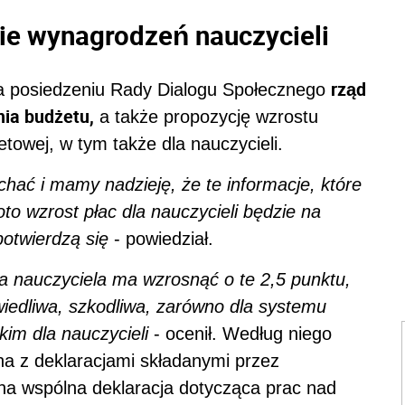
e wynagrodzeń nauczycieli
rząd
na posiedzeniu Rady Dialogu Społecznego
ia budżetu,
a także propozycję wzrostu
owej, w tym także dla nauczycieli.
hać i mamy nadzieję, że te informacje, które
 oto wzrost płac dla nauczycieli będzie na
potwierdzą się
- powiedział.
ca nauczyciela ma wzrosnąć o te 2,5 punktu,
wiedliwa, szkodliwa, zarówno dla systemu
kim dla nauczycieli
- ocenił. Według niego
żna z deklaracjami składanymi przez
na wspólna deklaracja dotycząca prac nad