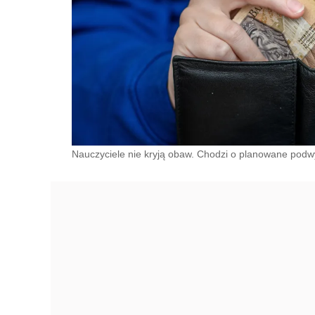
Nauczyciele nie kryją obaw. Chodzi o planowane podw