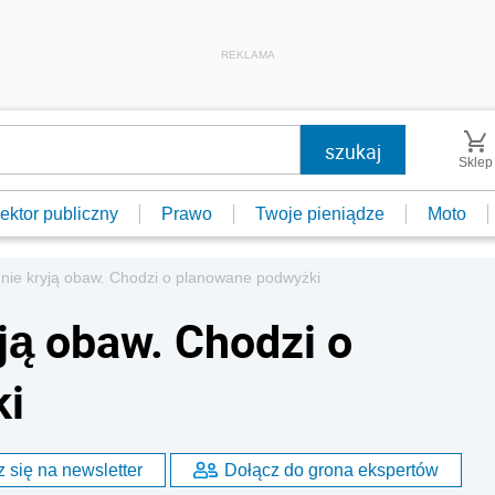
REKLAMA
Sklep
ektor publiczny
Prawo
Twoje pieniądze
Moto
 nie kryją obaw. Chodzi o planowane podwyżki
ją obaw. Chodzi o
ki
 się na newsletter
Dołącz do grona ekspertów