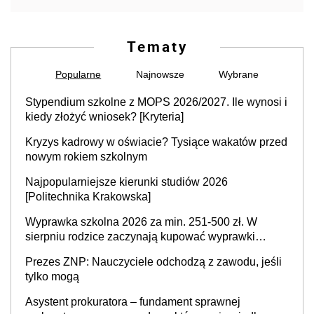
Tematy
Popularne
Najnowsze
Wybrane
Stypendium szkolne z MOPS 2026/2027. Ile wynosi i
kiedy złożyć wniosek? [Kryteria]
Kryzys kadrowy w oświacie? Tysiące wakatów przed
nowym rokiem szkolnym
Najpopularniejsze kierunki studiów 2026
[Politechnika Krakowska]
Wyprawka szkolna 2026 za min. 251-500 zł. W
sierpniu rodzice zaczynają kupować wyprawki
szkolne. Przy trójce dzieci to wydatek sięgający
Prezes ZNP: Nauczyciele odchodzą z zawodu, jeśli
ponad 1 tys. zł
tylko mogą
Asystent prokuratora – fundament sprawnej