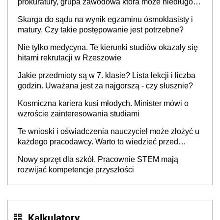
prokuratury, grupa zawodowa która może niedługo
się znacznie zmniejszyć
Skarga do sądu na wynik egzaminu ósmoklasisty i
matury. Czy takie postępowanie jest potrzebne?
Nie tylko medycyna. Te kierunki studiów okazały się
hitami rekrutacji w Rzeszowie
Jakie przedmioty są w 7. klasie? Lista lekcji i liczba
godzin. Uważana jest za najgorszą - czy słusznie?
Kosmiczna kariera kusi młodych. Minister mówi o
wzroście zainteresowania studiami
Te wnioski i oświadczenia nauczyciel może złożyć u
każdego pracodawcy. Warto to wiedzieć przed
rozpoczęciem roku szkolnego 2026/2027
Nowy sprzęt dla szkół. Pracownie STEM mają
rozwijać kompetencje przyszłości
Kalkulatory