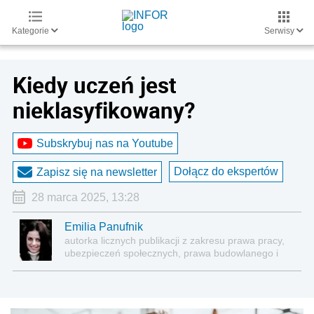
Kategorie
Serwisy
Kiedy uczeń jest
nieklasyfikowany?
Subskrybuj nas na Youtube
Dołącz do ekspertów
Zapisz się na newsletter
28 marca 2025, 13:28
Emilia Panufnik
autorka licznych publikacji z zakresu prawa pracy,
ubezpieczeń społecznych, prawa budowlanego i
nieruchomości