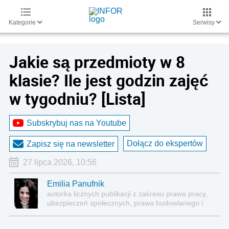
Kategorie
Serwisy
Jakie są przedmioty w 8
klasie? Ile jest godzin zajęć
w tygodniu? [Lista]
Subskrybuj nas na Youtube
Dołącz do ekspertów
Zapisz się na newsletter
27 lipca 2026, 10:56
Emilia Panufnik
autorka licznych publikacji z zakresu prawa pracy,
ubezpieczeń społecznych, prawa budowlanego i
nieruchomości