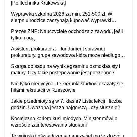
[Politechnika Krakowska]
Wyprawka szkolna 2026 za min. 251-500 zł. W
sierpniu rodzice zaczynają kupować wyprawki
szkolne. Przy trójce dzieci to wydatek sięgający
Prezes ZNP: Nauczyciele odchodzą z zawodu, jeśli
ponad 1 tys. zł
tylko mogą
Asystent prokuratora – fundament sprawnej
prokuratury, grupa zawodowa która może niedługo
się znacznie zmniejszyć
Skarga do sądu na wynik egzaminu ósmoklasisty i
matury. Czy takie postępowanie jest potrzebne?
Nie tylko medycyna. Te kierunki studiów okazały się
hitami rekrutacji w Rzeszowie
Jakie przedmioty są w 7. klasie? Lista lekcji i liczba
godzin. Uważana jest za najgorszą - czy słusznie?
Kosmiczna kariera kusi młodych. Minister mówi o
wzroście zainteresowania studiami
Te wnioski i oświadczenia nauczyciel może złożyć u