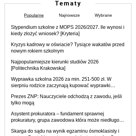
Tematy
Popularne
Najnowsze
Wybrane
Stypendium szkolne z MOPS 2026/2027. Ile wynosi i
kiedy złożyć wniosek? [Kryteria]
Kryzys kadrowy w oświacie? Tysiące wakatów przed
nowym rokiem szkolnym
Najpopularniejsze kierunki studiów 2026
[Politechnika Krakowska]
Wyprawka szkolna 2026 za min. 251-500 zł. W
sierpniu rodzice zaczynają kupować wyprawki
szkolne. Przy trójce dzieci to wydatek sięgający
Prezes ZNP: Nauczyciele odchodzą z zawodu, jeśli
ponad 1 tys. zł
tylko mogą
Asystent prokuratora – fundament sprawnej
prokuratury, grupa zawodowa która może niedługo
się znacznie zmniejszyć
Skarga do sądu na wynik egzaminu ósmoklasisty i