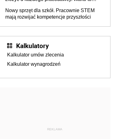
wiedzieć przed rozpoczęciem roku
Nowy sprzęt dla szkół. Pracownie STEM
szkolnego 2026/2027
mają rozwijać kompetencje przyszłości
Kalkulatory
Kalkulator umów zlecenia
Kalkulator wynagrodzeń
REKLAMA