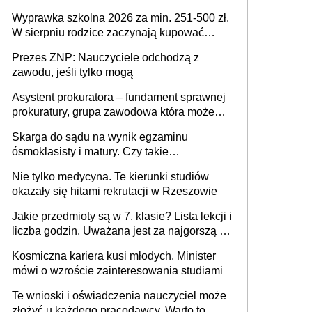
Wyprawka szkolna 2026 za min. 251-500 zł.
W sierpniu rodzice zaczynają kupować
wyprawki szkolne. Przy trójce dzieci to
Prezes ZNP: Nauczyciele odchodzą z
wydatek sięgający ponad 1 tys. zł
zawodu, jeśli tylko mogą
Asystent prokuratora – fundament sprawnej
prokuratury, grupa zawodowa która może
niedługo się znacznie zmniejszyć
Skarga do sądu na wynik egzaminu
ósmoklasisty i matury. Czy takie
postępowanie jest potrzebne?
Nie tylko medycyna. Te kierunki studiów
okazały się hitami rekrutacji w Rzeszowie
Jakie przedmioty są w 7. klasie? Lista lekcji i
liczba godzin. Uważana jest za najgorszą -
czy słusznie?
Kosmiczna kariera kusi młodych. Minister
mówi o wzroście zainteresowania studiami
Te wnioski i oświadczenia nauczyciel może
złożyć u każdego pracodawcy. Warto to