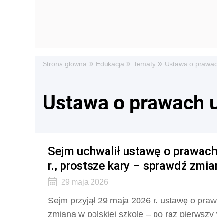
»
»
»
Strona główna
Edukacja
Tematy
Ustawa o prawac
Ustawa o prawach 
Sejm uchwalił ustawę o prawach
r., prostsze kary – sprawdź zmia
29 maja 2026
Sejm przyjął 29 maja 2026 r. ustawę o praw
zmiana w polskiej szkole – po raz pierwszy