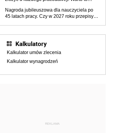
wiedzieć przed rozpoczęciem roku
Nagroda jubileuszowa dla nauczyciela po
szkolnego 2026/2027
45 latach pracy. Czy w 2027 roku przepisy
się zmienią?
Kalkulatory
Kalkulator umów zlecenia
Kalkulator wynagrodzeń
REKLAMA