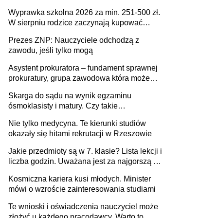
Wyprawka szkolna 2026 za min. 251-500 zł.
W sierpniu rodzice zaczynają kupować
wyprawki szkolne. Przy trójce dzieci to
Prezes ZNP: Nauczyciele odchodzą z
wydatek sięgający ponad 1 tys. zł
zawodu, jeśli tylko mogą
Asystent prokuratora – fundament sprawnej
prokuratury, grupa zawodowa która może
niedługo się znacznie zmniejszyć
Skarga do sądu na wynik egzaminu
ósmoklasisty i matury. Czy takie
postępowanie jest potrzebne?
Nie tylko medycyna. Te kierunki studiów
okazały się hitami rekrutacji w Rzeszowie
Jakie przedmioty są w 7. klasie? Lista lekcji i
liczba godzin. Uważana jest za najgorszą -
czy słusznie?
Kosmiczna kariera kusi młodych. Minister
mówi o wzroście zainteresowania studiami
Te wnioski i oświadczenia nauczyciel może
złożyć u każdego pracodawcy. Warto to