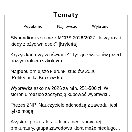
Tematy
Popularne
Najnowsze
Wybrane
Stypendium szkolne z MOPS 2026/2027. Ile wynosi i
kiedy złożyć wniosek? [Kryteria]
Kryzys kadrowy w oświacie? Tysiące wakatów przed
nowym rokiem szkolnym
Najpopularniejsze kierunki studiów 2026
[Politechnika Krakowska]
Wyprawka szkolna 2026 za min. 251-500 zł. W
sierpniu rodzice zaczynają kupować wyprawki
szkolne. Przy trójce dzieci to wydatek sięgający
Prezes ZNP: Nauczyciele odchodzą z zawodu, jeśli
ponad 1 tys. zł
tylko mogą
Asystent prokuratora – fundament sprawnej
prokuratury, grupa zawodowa która może niedługo