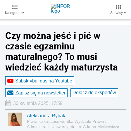
Kategorie
Serwisy
Czy można jeść i pić w
czasie egzaminu
maturalnego? To musi
wiedzieć każdy maturzysta
Subskrybuj nas na Youtube
Dołącz do ekspertów
Zapisz się na newsletter
30 kwietnia 2025, 17:59
Aleksandra Rybak
Prawniczka, absolwentka Wydziału Prawa i
Administracji Uniwersytetu im. Adama Mickiewicza