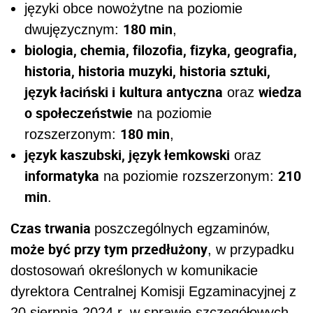
języki obce nowożytne na poziomie
180 min
dwujęzycznym:
,
biologia, chemia, filozofia, fizyka, geografia,
historia, historia muzyki, historia sztuki,
język łaciński i
kultura antyczna
wiedza
oraz
o społeczeństwie
na poziomie
180 min
rozszerzonym:
,
język kaszubski, język łemkowski
oraz
informatyka
210
na poziomie rozszerzonym:
min
.
Czas trwania
poszczególnych egzaminów,
może być przy tym przedłużony
, w przypadku
dostosowań określonych w komunikacie
dyrektora Centralnej Komisji Egzaminacyjnej z
20 sierpnia 2024 r. w sprawie szczegółowych