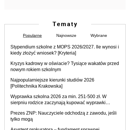
Tematy
Popularne
Najnowsze
Wybrane
Stypendium szkolne z MOPS 2026/2027. Ile wynosi i
kiedy złożyć wniosek? [Kryteria]
Kryzys kadrowy w oświacie? Tysiące wakatów przed
nowym rokiem szkolnym
Najpopularniejsze kierunki studiów 2026
[Politechnika Krakowska]
Wyprawka szkolna 2026 za min. 251-500 zł. W
sierpniu rodzice zaczynają kupować wyprawki
szkolne. Przy trójce dzieci to wydatek sięgający
Prezes ZNP: Nauczyciele odchodzą z zawodu, jeśli
ponad 1 tys. zł
tylko mogą
Asystent prokuratora – fundament sprawnej