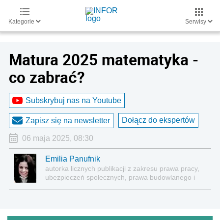
Kategorie
Serwisy
Matura 2025 matematyka -
co zabrać?
Subskrybuj nas na Youtube
Dołącz do ekspertów
Zapisz się na newsletter
06 maja 2025, 08:30
Emilia Panufnik
autorka licznych publikacji z zakresu prawa pracy,
ubezpieczeń społecznych, prawa budowlanego i
nieruchomości