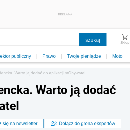
REKLAMA
Sklep
ektor publiczny
Prawo
Twoje pieniądze
Moto
encka. Warto ją dodać do aplikacji mObywatel
ncka. Warto ją dodać
atel
 się na newsletter
Dołącz do grona ekspertów