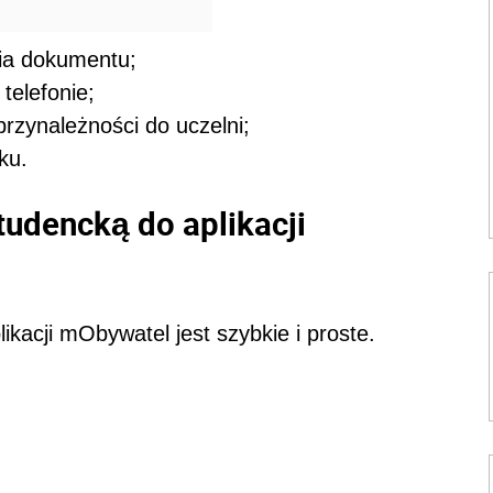
nia dokumentu;
telefonie;
przynależności do uczelni;
sku.
udencką do aplikacji
ikacji mObywatel jest szybkie i proste.