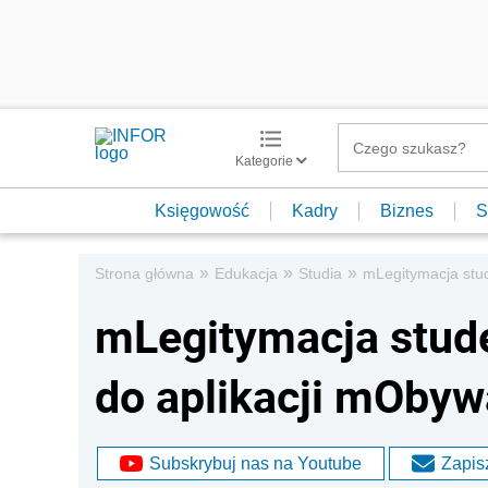
Kategorie
Księgowość
Kadry
Biznes
S
»
»
»
Strona główna
Edukacja
Studia
mLegitymacja stud
mLegitymacja stude
do aplikacji mObyw
Subskrybuj nas na Youtube
Zapisz