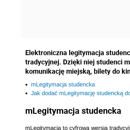
Elektroniczna legitymacja studenc
tradycyjnej. Dzięki niej studenci 
komunikację miejską, bilety do kin
mLegitymacja studencka
Jak dodać mLegitymację studencką do
mLegitymacja studencka
mLegitymacja to cyfrowa wersja tradycyjn