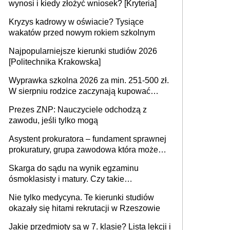
wynosi i kiedy złożyć wniosek? [Kryteria]
Kryzys kadrowy w oświacie? Tysiące
wakatów przed nowym rokiem szkolnym
Najpopularniejsze kierunki studiów 2026
[Politechnika Krakowska]
Wyprawka szkolna 2026 za min. 251-500 zł.
W sierpniu rodzice zaczynają kupować
wyprawki szkolne. Przy trójce dzieci to
Prezes ZNP: Nauczyciele odchodzą z
wydatek sięgający ponad 1 tys. zł
zawodu, jeśli tylko mogą
Asystent prokuratora – fundament sprawnej
prokuratury, grupa zawodowa która może
niedługo się znacznie zmniejszyć
Skarga do sądu na wynik egzaminu
ósmoklasisty i matury. Czy takie
postępowanie jest potrzebne?
Nie tylko medycyna. Te kierunki studiów
okazały się hitami rekrutacji w Rzeszowie
Jakie przedmioty są w 7. klasie? Lista lekcji i