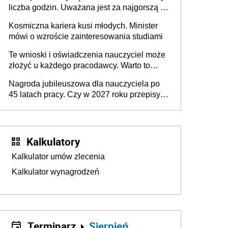
liczba godzin. Uważana jest za najgorszą -
czy słusznie?
Kosmiczna kariera kusi młodych. Minister
mówi o wzroście zainteresowania studiami
Te wnioski i oświadczenia nauczyciel może
złożyć u każdego pracodawcy. Warto to
wiedzieć przed rozpoczęciem roku
Nagroda jubileuszowa dla nauczyciela po
szkolnego 2026/2027
45 latach pracy. Czy w 2027 roku przepisy
się zmienią?
Kalkulatory
Kalkulator umów zlecenia
Kalkulator wynagrodzeń
Terminarz
Sierpień